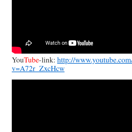
You
Tube
-link:
http://www.youtube.com
v=A72r_ZxcHcw