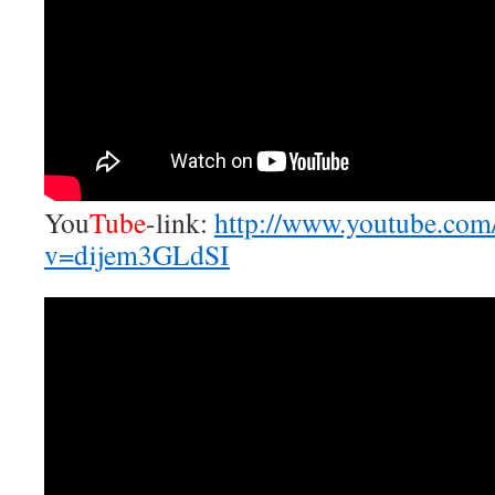
You
Tube
-link:
http://www.youtube.com
v=dijem3GLdSI