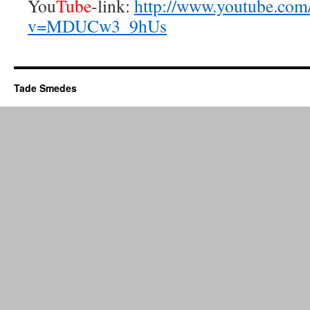
You
Tube
-link:
http://www.youtube.com
v=MDUCw3_9hUs
Tade Smedes