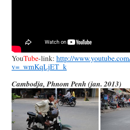
You
Tube
-link:
http://www.youtube.com
v=_wmKqLjET_k
Cambodja, Phnom Penh (jan. 2013)