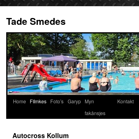
Ga
naar
Tade Smedes
de
inhoud
Home
Filmkes
Foto’s
Garyp
Myn
Kontakt
fakânsjes
Autocross Kollum