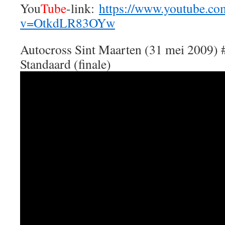
You
Tube
-link:
https://www.youtube.co
v=OtkdLR83OYw
Autocross Sint Maarten (31 mei 2009) #
Standaard (finale)