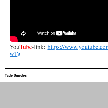
You
Tube
-link:
https://www.youtube.co
wTg
Tade Smedes