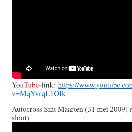
You
Tube
-link:
https://www.youtube.co
v=MqYvrqL1OIk
Autocross Sint Maarten (31 mei 2009) #
sloot)