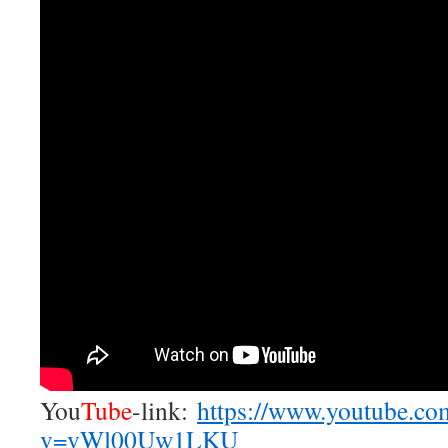
You
Tube
-link:
https://www.youtube.co
v=vWl00Uw1LKU