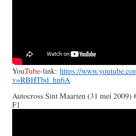
You
Tube
-link:
https://www.youtube.co
v=RBHTbd_hn6A
Autocross Sint Maarten (31 mei 2009) 
F1