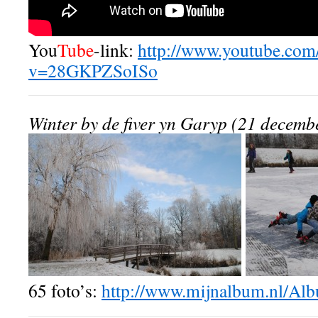
You
Tube
-link:
http://www.youtube.com
v=28GKPZSoISo
Winter by de fiver yn Garyp (21 decemb
65 foto’s:
http://www.mijnalbum.nl/