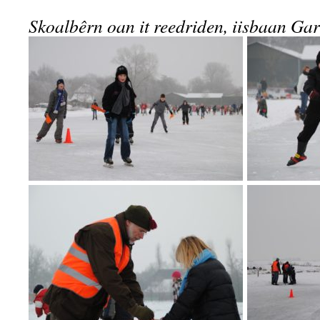
Skoalbêrn oan it reedriden, iisbaan Ga