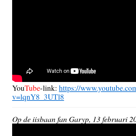
You
Tube
-link:
https://www.youtube.co
v=lqnY8_3UTl8
Op de iisbaan fan Garyp, 13 februari 2