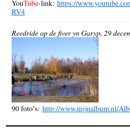
You
Tube
-link:
https://www.youtube.c
RV4
Reedride op de fiver yn Garyp, 29 dec
90 foto’s:
http://www.mijnalbum.nl/