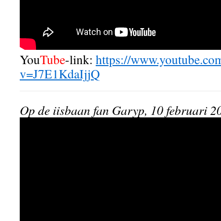
You
Tube
-link:
https://www.youtube.co
v=J7E1KdaIjjQ
Op de iisbaan fan Garyp, 10 februari 2