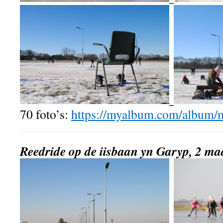
70 foto’s:
https://myalbum.com/album
Reedride op de iisbaan yn Garyp, 2 ma