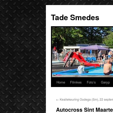
Ga
naar
Tade Smedes
de
inhoud
Home
Filmkes
Foto’s
Garyp
←
Keallekeuring Oudega (Sm), 22 septe
Autocross Sint Maarte