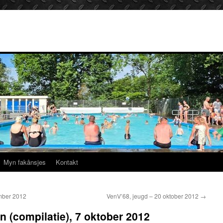
Myn fakânsjes
Kontakt
mber 2012
VenV’68, jeugd – 20 oktober 2012
→
n (compilatie), 7 oktober 2012