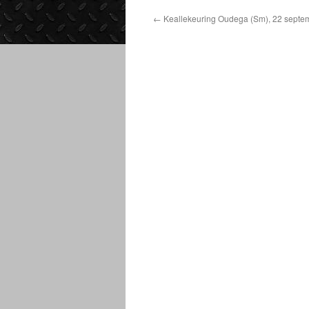
←
Keallekeuring Oudega (Sm), 22 septe