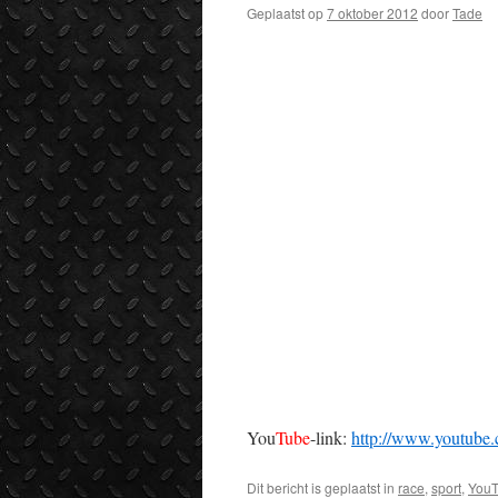
Geplaatst op
7 oktober 2012
door
Tade
You
Tube
-link:
http://www.youtu
Dit bericht is geplaatst in
race
,
sport
,
You