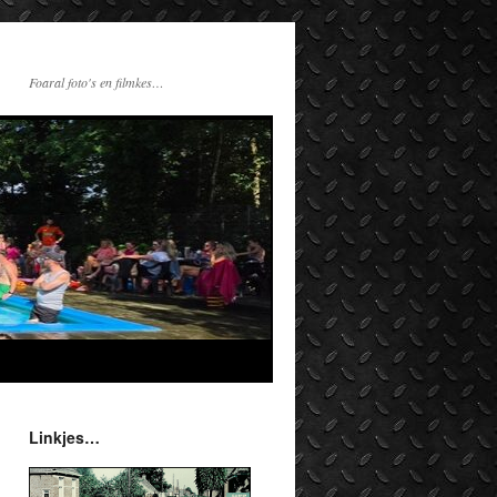
Foaral foto's en filmkes…
Linkjes…