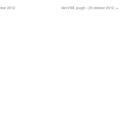
mber 2012
VenV’68, jeugd – 20 oktober 2012
→