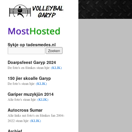
Sykje op tadesmedes.nl
Doarpsfeest Garyp 2024
De foto's en filmkes stean hjir:
(KLIK)
150 jier skoalle Garyp
De foto’s stean hjir:
(KLIK)
Gariper muzykjûn 2014
Alle foto's stean hjir:
(KLIK)
Autocross Sumar
Alle links nei foto's en filmkes fan 2004-
2022 stean hjir:
(KLIK)
Archief