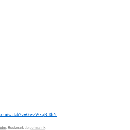
be.com/watch?v=GwzWxqB-8hY
Tube
. Bookmark de
permalink
.