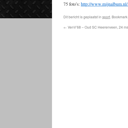
75 foto’s:
http://www.mijnalbum.
Dit bericht is geplaatst in
sport
. Bookmark
←
VenV’68 – Oud SC Heerenveen, 24 ma