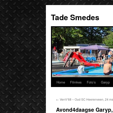
Ga
naar
Tade Smedes
de
inhoud
Home
Filmkes
Foto’s
Garyp
←
VenV’68 – Oud SC Heerenveen, 24 ma
Avond4daagse Garyp, 