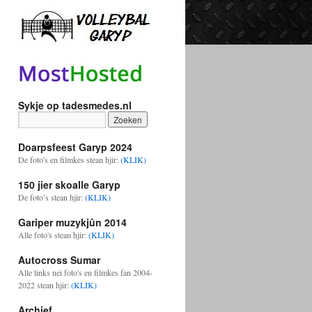
Sykje op tadesmedes.nl
Doarpsfeest Garyp 2024
De foto's en filmkes stean hjir:
(KLIK)
150 jier skoalle Garyp
De foto’s stean hjir:
(KLIK)
Gariper muzykjûn 2014
Alle foto's stean hjir:
(KLIK)
Autocross Sumar
Alle links nei foto's en filmkes fan 2004-
2022 stean hjir:
(KLIK)
Archief