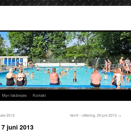
Myn fakânsjes
Kontakt
aie 2013
VenV – útfiering, 29 juni 2013
→
7 juni 2013