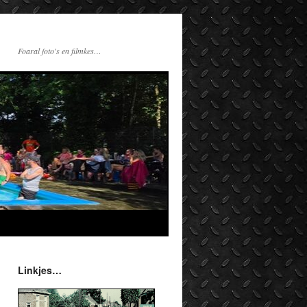
Foaral foto's en filmkes…
Linkjes…