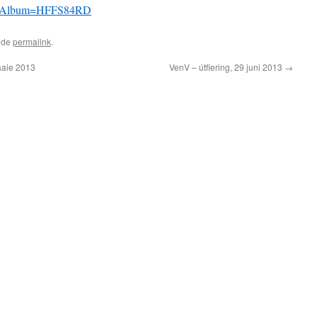
nl/Album=HFFS84RD
 de
permalink
.
aie 2013
VenV – útfiering, 29 juni 2013
→