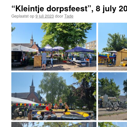
“Kleintje dorpsfeest”, 8 july 2
Geplaatst op
9 juli 2023
door
Tade