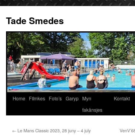
Ga
naar
Tade Smedes
de
inhoud
Home
Filmkes
Foto’s
Garyp
Myn
Kontakt
fakânsjes
←
Le Mans Classic 2023, 28 juny – 4 july
VenV’68