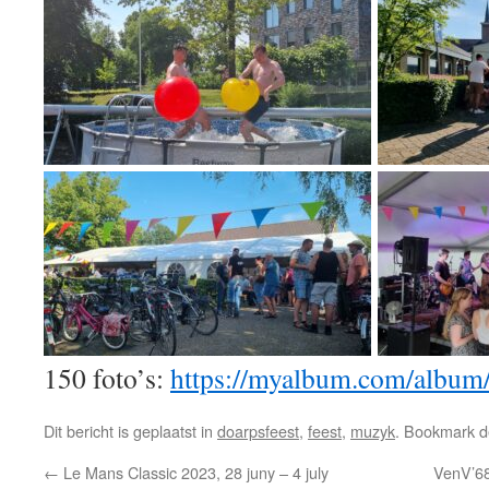
150 foto’s:
https://myalbum.com/alb
Dit bericht is geplaatst in
doarpsfeest
,
feest
,
muzyk
. Bookmark 
←
Le Mans Classic 2023, 28 juny – 4 july
VenV’68