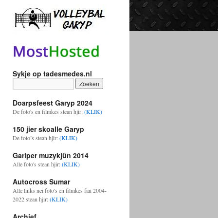
Sykje op tadesmedes.nl
Doarpsfeest Garyp 2024
De foto's en filmkes stean hjir:
(KLIK)
150 jier skoalle Garyp
De foto’s stean hjir:
(KLIK)
Gariper muzykjûn 2014
Alle foto's stean hjir:
(KLIK)
Autocross Sumar
Alle links nei foto's en filmkes fan 2004-
2022 stean hjir:
(KLIK)
Archief