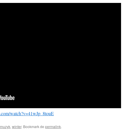
be.com/watch?v=41wJp_8touE
muzyk
,
winter
. Bookmark de
permalink
.