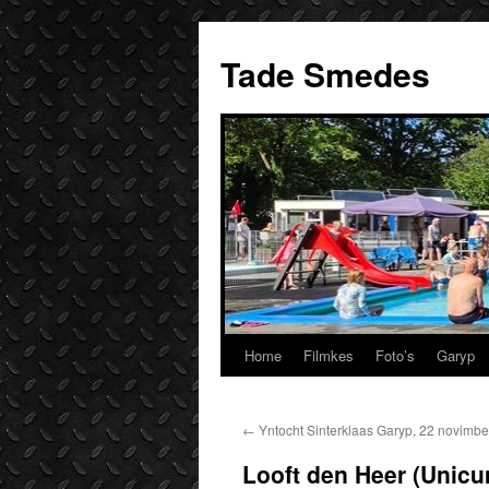
Ga
naar
Tade Smedes
de
inhoud
Home
Filmkes
Foto’s
Garyp
←
Yntocht Sinterklaas Garyp, 22 novimb
Looft den Heer (Unicu