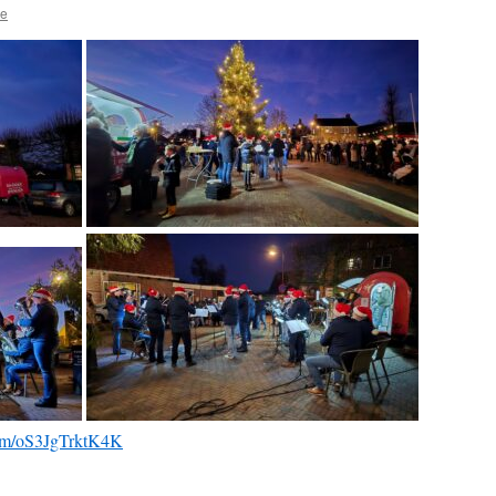
de
bum/oS3JgTrktK4K