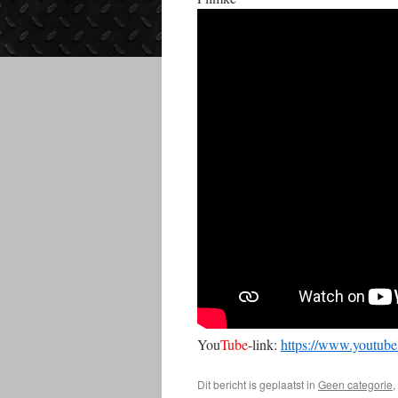
You
Tube
-link:
https://www.youtu
Dit bericht is geplaatst in
Geen categorie
,