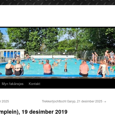
Myn fakânsjes
Kontakt
er 2025
Trekkerljochttocht Garyp, 21 desimber 2025
→
mplein), 19 desimber 2019