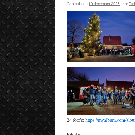
Geplaatst op
19 december 2025
door
Ta
24 foto’s:
https://myalbum.com/al
Filmke