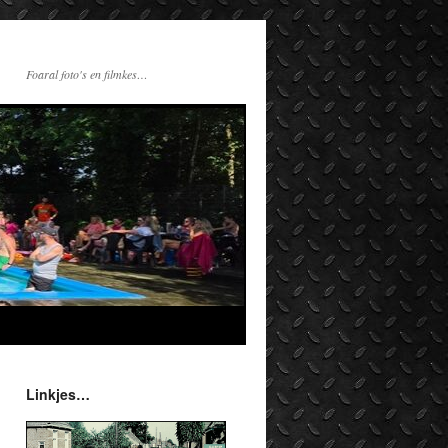
Foaral foto's en filmkes…
Linkjes…