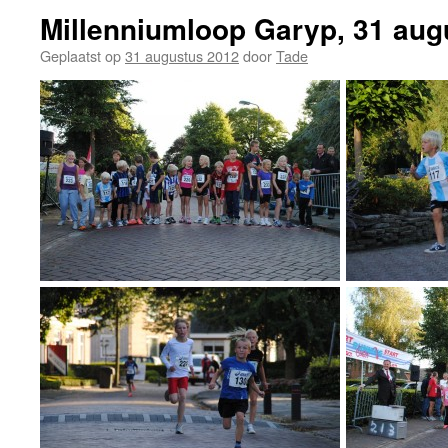
Millenniumloop Garyp, 31 aug
Geplaatst op
31 augustus 2012
door
Tade