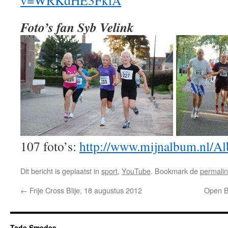
v=WRKdHE3FkiA
Foto’s fan Syb Velink
107 foto’s:
http://www.mijnalbum.nl
Dit bericht is geplaatst in
sport
,
YouTube
. Bookmark de
permali
←
Frije Cross Blije, 18 augustus 2012
Open B
Tade Smedes