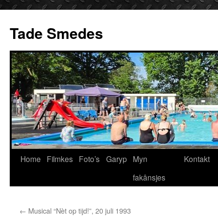
Ga
naar
Tade Smedes
de
inhoud
Home
Filmkes
Foto’s
Garyp
Myn
Kontakt
fakânsjes
←
Musical “Nèt op tijd!”, 20 juli 1993