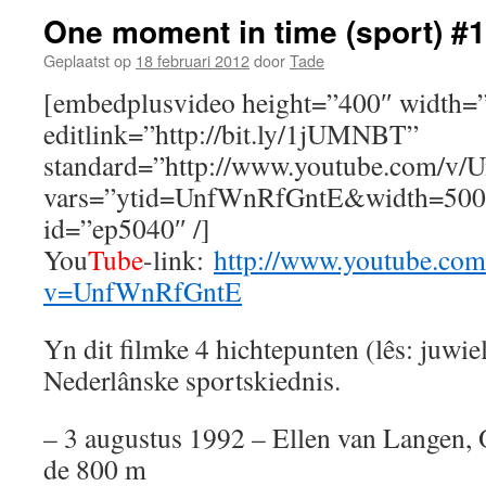
One moment in time (sport) #1
Geplaatst op
18 februari 2012
door
Tade
[embedplusvideo height=”400″ width=
editlink=”http://bit.ly/1jUMNBT”
standard=”http://www.youtube.com/v
vars=”ytid=UnfWnRfGntE&width=500
id=”ep5040″ /]
You
Tube
-link:
http://www.youtube.com
v=UnfWnRfGntE
Yn dit filmke 4 hichtepunten (lês: juwiel
Nederlânske sportskiednis.
– 3 augustus 1992 – Ellen van Langen,
de 800 m