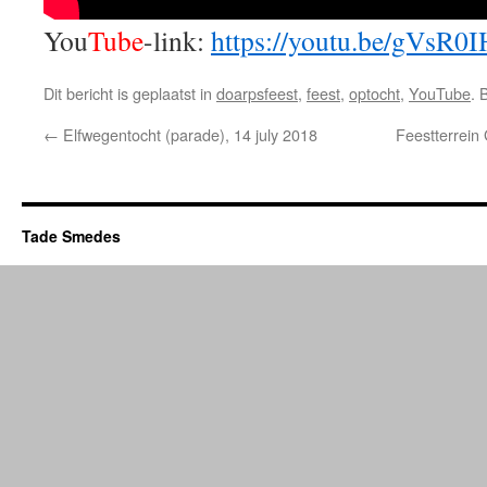
You
Tube
-link:
https://youtu.be/gVsR0
Dit bericht is geplaatst in
doarpsfeest
,
feest
,
optocht
,
YouTube
. 
←
Elfwegentocht (parade), 14 july 2018
Feestterrein 
Tade Smedes