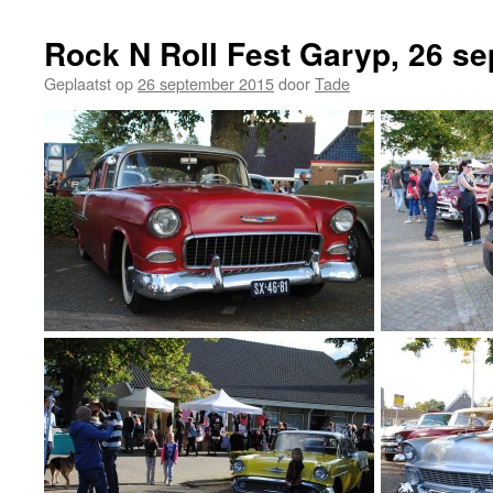
Rock N Roll Fest Garyp, 26 s
Geplaatst op
26 september 2015
door
Tade