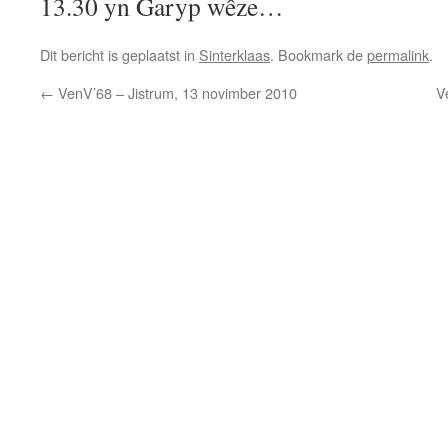
13.30 yn Garyp wêze…
Dit bericht is geplaatst in
Sinterklaas
. Bookmark de
permalink
.
←
VenV’68 – Jistrum, 13 novimber 2010
V