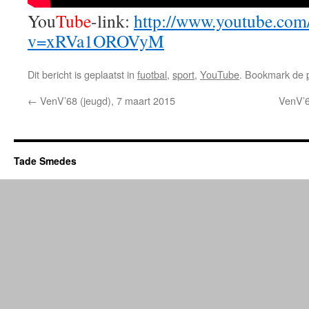
You
Tube
-link:
http://www.youtube.com
v=xRVa1OROVyM
Dit bericht is geplaatst in
fuotbal
,
sport
,
YouTube
. Bookmark de
←
VenV’68 (jeugd), 7 maart 2015
VenV’6
Tade Smedes