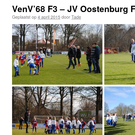
VenV’68 F3 – JV Oostenburg F8
Geplaatst op
4 april 2015
door
Tade