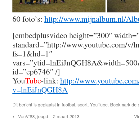
60 foto’s:
http://www.mijnalbum.nl
[embedplusvideo height=”300″ width=
standard=”http://www.youtube.com/v
fs=1&hd=1″
vars=”ytid=lnEiJnQGH8A&width=500
id=”ep6746″ /]
You
Tube
-link:
http://www.youtube.com
v=lnEiJnQGH8A
Dit bericht is geplaatst in
fuotbal
,
sport
,
YouTube
. Bookmark de
←
VenV’68, jeugd – 2 maart 2013
Vl