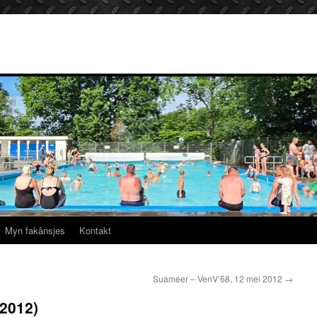
Myn fakânsjes
Kontakt
Suameer – VenV’68, 12 mei 2012
→
 2012)