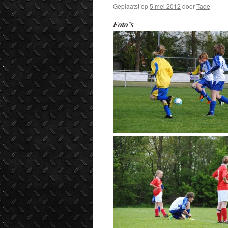
Geplaatst op
5 mei 2012
door
Tade
Foto’s