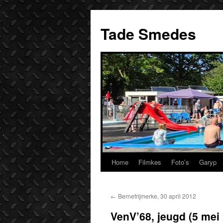
Ga
naar
Tade Smedes
de
inhoud
Home
Filmkes
Foto’s
Garyp
←
Bernefrijmerke, 30 april 2012
VenV’68, jeugd (5 mei