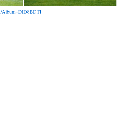
.nl/Album=DID8BDTI