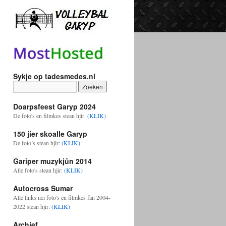
Sykje op tadesmedes.nl
Doarpsfeest Garyp 2024
De foto's en filmkes stean hjir:
(KLIK)
150 jier skoalle Garyp
De foto’s stean hjir:
(KLIK)
Gariper muzykjûn 2014
Alle foto's stean hjir:
(KLIK)
Autocross Sumar
Alle links nei foto's en filmkes fan 2004-
2022 stean hjir:
(KLIK)
Archief