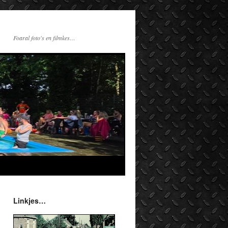
Foaral foto's en filmkes…
Linkjes…