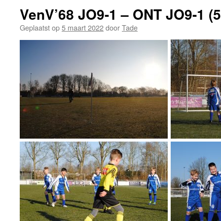
VenV’68 JO9-1 – ONT JO9-1 (5
Geplaatst op
5 maart 2022
door
Tade