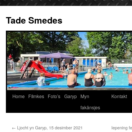
Ga
naar
Tade Smedes
de
inhoud
Home
Filmkes
Foto’s
Garyp
Myn
Kontakt
fakânsjes
←
Ljocht yn Garyp, 15 desimber 2021
Iepening f