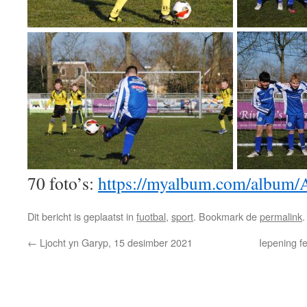
70 foto’s:
https://myalbum.com/albu
Dit bericht is geplaatst in
fuotbal
,
sport
. Bookmark de
permalink
.
←
Ljocht yn Garyp, 15 desimber 2021
Iepening f