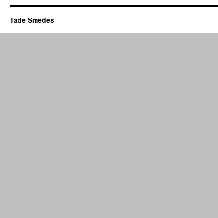
Tade Smedes