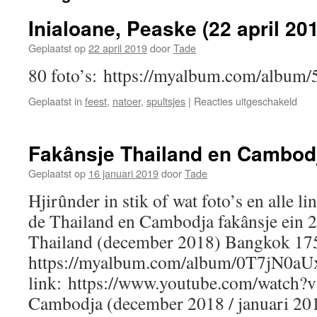
Inialoane, Peaske (22 april 20
Geplaatst op
22 april 2019
door
Tade
80 foto’s: https://myalbum.com/albu
voor
Geplaatst in
feest
,
natoer
,
spultsjes
|
Reacties uitgeschakeld
Inia
Pea
(22
Fakânsje Thailand en Cambodj
april
201
Geplaatst op
16 januari 2019
door
Tade
Hjirûnder in stik of wat foto’s en alle l
de Thailand en Cambodja fakânsje ein 
Thailand (december 2018) Bangkok 175
https://myalbum.com/album/0T7jN0a
link: https://www.youtube.com/watch
Cambodja (december 2018 / januari 20