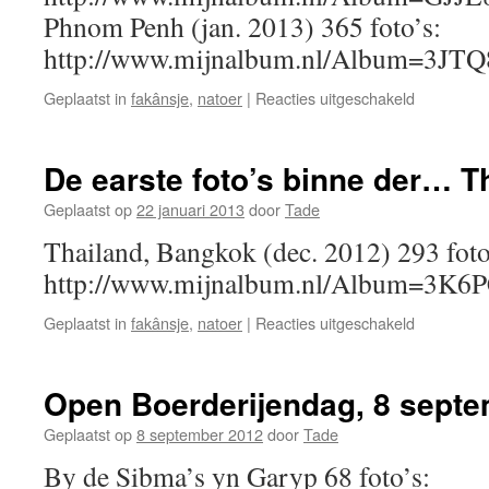
Phnom Penh (jan. 2013) 365 foto’s:
http://www.mijnalbum.nl/Album=3J
voor
Geplaatst in
fakânsje
,
natoer
|
Reacties uitgeschakeld
De
foto’s
fan
De earste foto’s binne der… T
Cambodja
Geplaatst op
22 januari 2013
door
Tade
Thailand, Bangkok (dec. 2012) 293 foto
http://www.mijnalbum.nl/Album=3K
voor
Geplaatst in
fakânsje
,
natoer
|
Reacties uitgeschakeld
De
earste
foto’s
Open Boerderijendag, 8 sept
binne
der…
Geplaatst op
8 september 2012
door
Tade
Thailand
By de Sibma’s yn Garyp 68 foto’s: