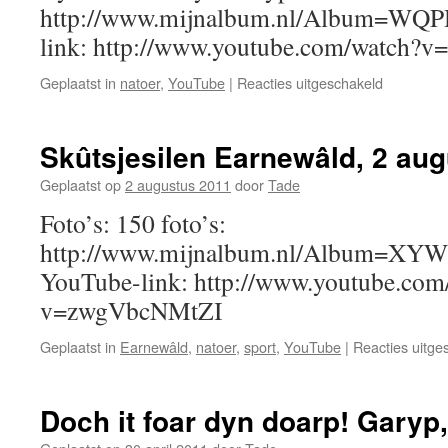
http://www.mijnalbum.nl/Album=W
link: http://www.youtube.com/watch?
voor
Geplaatst in
natoer
,
YouTube
|
Reacties uitgeschakeld
Open
Boerderij
8
Skûtsjesilen Earnewâld, 2 au
septembe
2012
Geplaatst op
2 augustus 2011
door
Tade
Foto’s: 150 foto’s:
http://www.mijnalbum.nl/Album=XY
YouTube-link: http://www.youtube.com
v=zwgVbcNMtZI
Geplaatst in
Earnewâld
,
natoer
,
sport
,
YouTube
|
Reacties uitge
Doch it foar dyn doarp! Garyp,