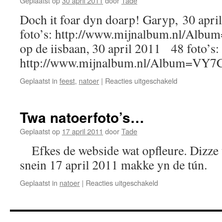
Geplaatst op
30 april 2011
door
Tade
Doch it foar dyn doarp! Garyp, 30 ap
foto’s: http://www.mijnalbum.nl/Al
op de iisbaan, 30 april 2011 48 foto’s:
http://www.mijnalbum.nl/Album=VY7
voor
Geplaatst in
feest
,
natoer
|
Reacties uitgeschakeld
Doch
it
foar
Twa natoerfoto’s…
dyn
doarp!
Geplaatst op
17 april 2011
door
Tade
Garyp,
Efkes de webside wat opfleure. Dizze t
30
april
snein 17 april 2011 makke yn de tún.
2011
voor
Geplaatst in
natoer
|
Reacties uitgeschakeld
Twa
natoerfoto’s…