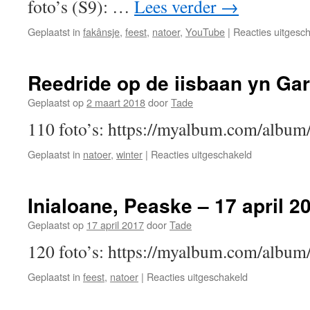
foto’s (S9): …
Lees verder
→
Geplaatst in
fakânsje
,
feest
,
natoer
,
YouTube
|
Reacties uitgesc
Reedride op de iisbaan yn Gar
Geplaatst op
2 maart 2018
door
Tade
110 foto’s: https://myalbum.com/a
voor
Geplaatst in
natoer
,
winter
|
Reacties uitgeschakeld
Reedride
op
de
Inialoane, Peaske – 17 april 2
iisbaan
yn
Geplaatst op
17 april 2017
door
Tade
Garyp,
120 foto’s: https://myalbum.com/al
2
maart
voor
Geplaatst in
feest
,
natoer
|
Reacties uitgeschakeld
2018
Inialoane,
Peaske