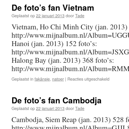
–
De foto’s fan Vietnam
17
april
Geplaatst op
22 januari 2013
door
Tade
2017
Vietnam, Ho Chi Minh City (jan. 2013) 
http://www.mijnalbum.nl/Album=UGG
Hanoi (jan. 2013) 152 foto’s:
http://www.mijnalbum.nl/Album=JSXG
Halong Bay (jan. 2013) 368 foto’s:
http://www.mijnalbum.nl/Album=R
voor
Geplaatst in
fakânsje
,
natoer
|
Reacties uitgeschakeld
De
foto’s
fan
De foto’s fan Cambodja
Vietnam
Geplaatst op
22 januari 2013
door
Tade
Cambodja, Siem Reap (jan. 2013) 528 fo
http://www.mijnalbum.nl/Album=GJJ