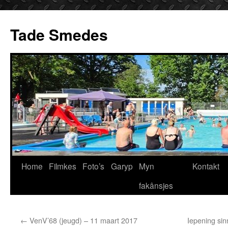
Ga
naar
Tade Smedes
de
inhoud
Home
Filmkes
Foto’s
Garyp
Myn
Kontakt
fakânsjes
←
VenV’68 (jeugd) – 11 maart 2017
Iepening sin